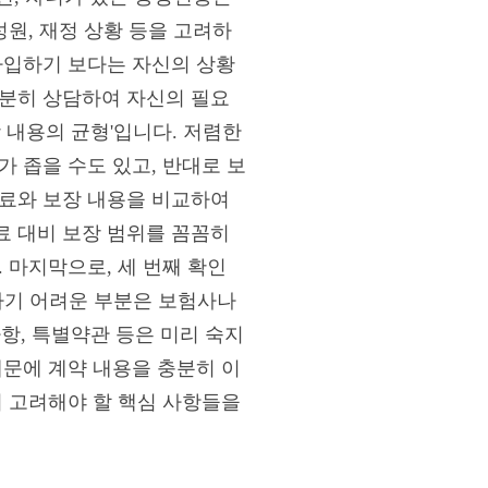
성원, 재정 상황 등을 고려하
가입하기 보다는 자신의 상황
충분히 상담하여 자신의 필요
 내용의 균형'입니다. 저렴한
 좁을 수도 있고, 반대로 보
험료와 보장 내용을 비교하여
료 대비 보장 범위를 꼼꼼히
 마지막으로, 세 번째 확인
해하기 어려운 부분은 보험사나
, 특별약관 등은 미리 숙지
때문에 계약 내용을 충분히 이
시 고려해야 할 핵심 사항들을