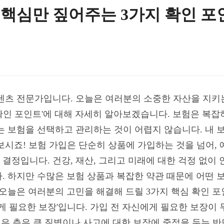
 핵심만 짚어주는 3가지 확인 포
텐츠 전문가입니다. 오늘은 여러분의 소중한 자산을 지키는 
 확인 포인트'에 대해 자세히 알아보겠습니다. 보험은 복잡
는 보험을 선택하고 관리하는 것이 어렵지 않습니다. 내 
보시죠! 보험 가입은 단순히 상품에 가입하는 것을 넘어,
결정입니다. 건강, 재산, 그리고 미래에 대한 걱정 없이 
. 하지만 수많은 보험 상품과 복잡한 약관 때문에 어떤 
 오늘은 여러분의 고민을 해결해 드릴 3가지 핵심 확인 
에게 필요한 보장'입니다. 가입 전 자신에게 필요한 보장이
젊은 층은 큰 질병이나 사고에 대한 보장에 중점을 두는 