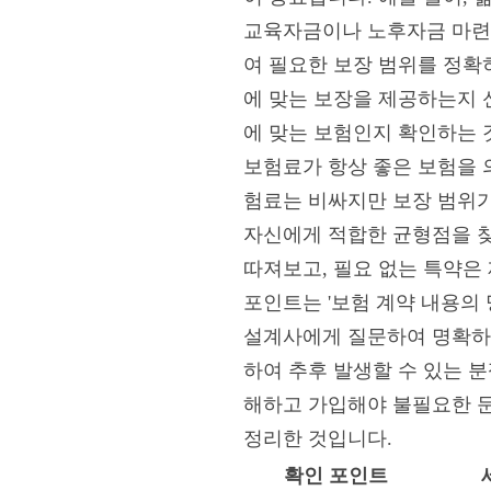
교육자금이나 노후자금 마련에 
여 필요한 보장 범위를 정확
에 맞는 보장을 제공하는지 
에 맞는 보험인지 확인하는 
보험료가 항상 좋은 보험을 
험료는 비싸지만 보장 범위가
자신에게 적합한 균형점을 찾
따져보고, 필요 없는 특약은
포인트는 '보험 계약 내용의
설계사에게 질문하여 명확하게
하여 추후 발생할 수 있는 
해하고 가입해야 불필요한 문
정리한 것입니다.
확인 포인트