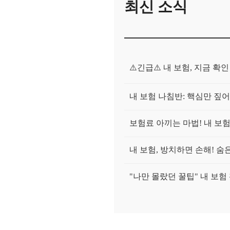
최신 소식
⚠️긴급⚠️ 내 보험, 지금 확
내 보험 나침반: 핵심만 짚
보험료 아끼는 마법! 내 보
내 보험, 방치하면 손해! 
"나만 몰랐던 꿀팁" 내 보험
내 보험, 잠자는 돈 깨우기!
"나만 몰랐네?" 놓치면 후회