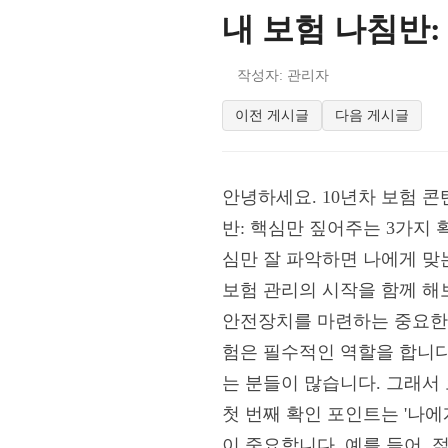
내 보험 나침반:
작성자: 관리자
이전 게시글
다음 게시글
안녕하세요. 10년차 보험 콘
반: 핵심만 짚어주는 3가지
심만 잘 파악하면 나에게 맞
보험 관리의 시작을 함께 해
안전장치를 마련하는 중요한 
험은 필수적인 역할을 합니다
는 분들이 많습니다. 그래서
첫 번째 확인 포인트는 '나
이 중요합니다. 예를 들어, 