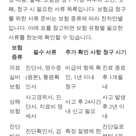
째, 청구 시 필요한 서류 목록입니다. 보험금 청구
를 위한 서류 준비는 보험 종류에 따라 천차만별
입니다. 아래 표를 참고하면 보험 유형별 필요한
서류를 한눈에 확인할 수 있습니다.
보험
필수 서류
추가 확인 사항
청구 시기
종류
의료
진단서, 영수증
비급여 항목 확
진료 종료
실비
(원본), 통원확
인, 1년 이내
후 1개월
보험
인서
청구
내
사고경위서, 진
사고 발생
상해
사고 후 24시간
단서, 치료비 명
후 2년 이
보험
내 신고 필요
세서
내
진단
진단일로
진단확인서, 검
특정 질병에 한
비보
부터 3개