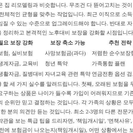
은 집 리모델링과 비슷합니다. 무조건 다 뜯어고치는 것이
 전체적인 균형을 맞추는 작업입니다. 최근 이직으로 소득
임질 수 있는 수준으로 업그레이드해야 합니다. 반대로 자
을 정리하고 본격적인 노후대비 보장을 강화할 시점입니다
필요 보장 강화
보장 축소 가능
추천 전략
보험, 실비보험
사망보험금(과다)
저렴한 순수보장
생계자금, 교육비
청년 특약
가족통합 플랜
생활자금, 질병대비
자녀교육 관련 특약
연금전환 옵션 검
 할 세 가지 실수를 알려드립니다. 첫째, 오래된 보험을
요구하는 상품은 나이가 들수록 가입이 어려워지므로 기존
의 순위만 믿고 결정하는 것입니다. 각 가족의 상황은 모두
 한 분의 의견만 듣는 것입니다. 최소 2-3명의 다른 전
을 보는 특급 팁을 드리자면, '책임개시일', '면책사유',
 전에 보험금이 나오는지(책임개시일), 어떤 상황에서는 